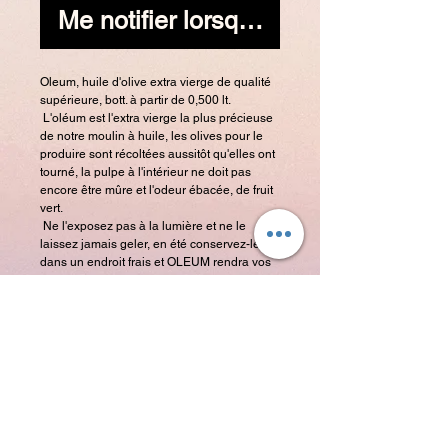
Me notifier lorsque cet article est 
Oleum, huile d'olive extra vierge de qualité 
supérieure, bott. à partir de 0,500 lt.
 L'oléum est l'extra vierge la plus précieuse 
de notre moulin à huile, les olives pour le 
produire sont récoltées aussitôt qu'elles ont 
tourné, la pulpe à l'intérieur ne doit pas 
encore être mûre et l'odeur ébacée, de fruit 
vert.
 Ne l'exposez pas à la lumière et ne le 
laissez jamais geler, en été conservez-le 
dans un endroit frais et OLEUM rendra vos 
plats uniques.
 Paolo Annessi
 Trieuse OLeum
 Bouteille de 0,500 litres de la plus 
exclusive des huiles que nous produisons 
se distingue par sa qualité suprême. Pour 
produire l'Oleum, les olives sont travaillées 
lorsqu'elles ne sont pas encore 